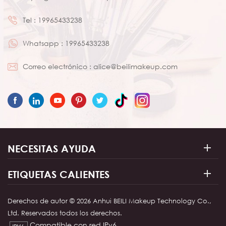
Tel :
19965433238
Whatsapp :
19965433238
Correo electrónico :
alice@beilimakeup.com
NECESITAS AYUDA
ETIQUETAS CALIENTES
Derechos de autor © 2026 Anhui BEILI Makeup Technology Co.,
Ltd. Reservados todos los derechos.
Compatible con red IPv6