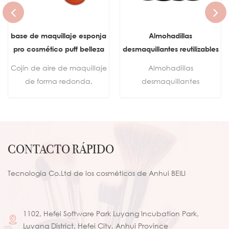
base de maquillaje esponja
Almohadillas
pro cosmético puff belleza
desmaquillantes reutilizables
cojín de aire en polvo
Toallitas de algodón
Cojín de aire de maquillaje
Almohadillas
suave húmedo y seco
Desmaquillador de
de forma redonda,
desmaquillantes
herramienta de esponja de
microfibra
esponja, seco, húmedo,
reutilizables, toallitas de
maquillaje de doble uso
corrector de doble uso,
algodón, esponja
base líquida, crema
desmaquillante de
BB/CC, esponjas de
microfibra, almohadillas de
CONTACTO RÁPIDO
maquillaje
limpieza de algodón,
herramienta
Tecnología Co.Ltd de los cosméticos de Anhui BEILI
1102, Hefei Software Park Luyang Incubation Park,
Luyang District, Hefei City, Anhui Province