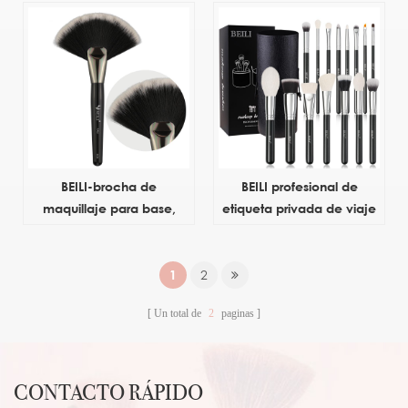
de contorno ancho, juego
herramienta cosmética,
de brochas de maquillaje
sombra de ojos, pliegue,
de mezcla múltiple dual,
pinceau de maquillaje de
bolsa de cosméticos,
alta calidad por paquete
esponja personalizada
mayor
BEILI-brocha de
BEILI profesional de
maquillaje para base,
etiqueta privada de viaje
paquete de cosméticos
portaescobillas de
de belleza con caja, tubo
maquillaje organizador
de aluminio, mango de
brochas de maquillaje
1
2
madera, pinceau de
conjunto de brochas de
Un total de
2
paginas
maquillage sintético oem
maquillaje logotipo
personalizado con bolsa
CONTACTO RÁPIDO