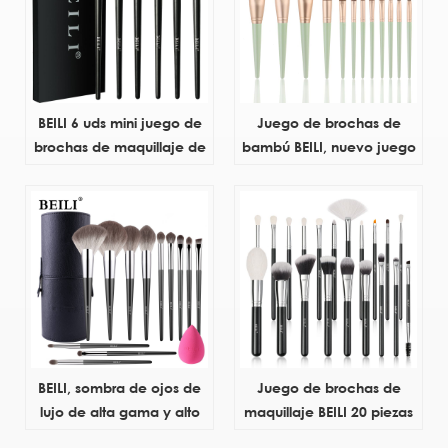
natural profesional al por
mayor Top Factory
BEILI 6 uds mini juego de
Juego de brochas de
brochas de maquillaje de
bambú BEILI, nuevo juego
ojos viaje con bolsa de
de brochas de maquillaje
cuero pu fabricante
profesional de alto brillo,
profesional de brochas de
colorete en polvo,
maquillaje kit de brochas
producto en oferta, pelo
de maquillaje
sintético
BEILI, sombra de ojos de
Juego de brochas de
lujo de alta gama y alto
maquillaje BEILI 20 piezas
pigmento, sombra de ojos
de marca privada,