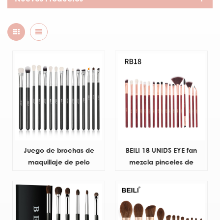
Juego de brochas de
BEILI 18 UNIDS EYE fan
maquillaje de pelo
mezcla pinceles de
sintético de alta calidad
maquillaje ángulo de ojo
BEILI con bolsa fabricante
delineador de cejas
de cosméticos rubor de
pestañas pinceau de
base cosmética Premium
maquillage cabello