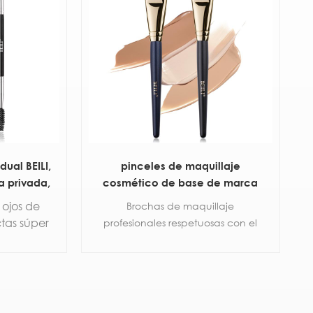
dual BEILI,
pinceles de maquillaje
a privada,
cosmético de base de marca
, pelo
privada
 ojos de
Brochas de maquillaje
illo de
tas súper
profesionales respetuosas con el
alizado
jos fino,
medio ambiente.
ara Gel
Mango de madera sostenible
crema,
Pelo sintético agradable a la piel
ejas
100% libre de crueldad