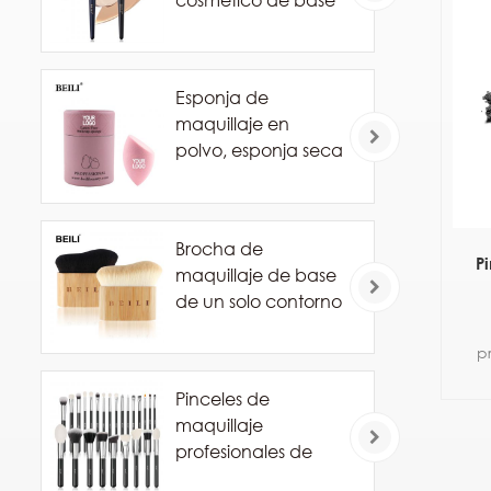
cosmético de base
de marca privada
Esponja de
maquillaje en
polvo, esponja seca
y húmeda
combinada, bola
cosmética de
Brocha de
belleza, base de
P
maquillaje de base
polvo, esponja de
de un solo contorno
corte biselado,
herramientas de
p
esponja de
maquillaje
Pinceles de
maquillaje
Ca
profesionales de
pelo de caballo de