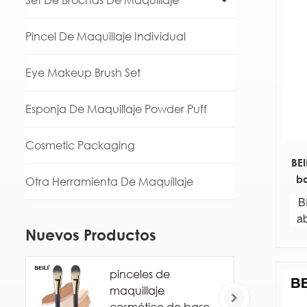
Set De Brochas De Maquillaje
Pincel De Maquillaje Individual
Eye Makeup Brush Set
Esponja De Maquillaje Powder Puff
Cosmetic Packaging
BE
b
Otra Herramienta De Maquillaje
d
B
a
ab
pin
Nuevos Productos
ma
lic
pinceles de
maquillaje