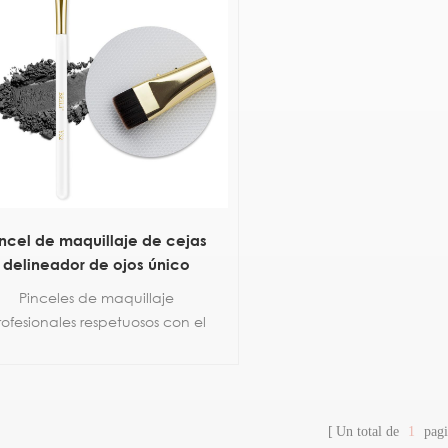
incel de maquillaje de cejas
delineador de ojos único
Pinceles de maquillaje
rofesionales respetuosos con el
medio ambiente.
Mango de madera sostenible
bello sintético agradable para
la piel
Un total de
1
pagi
100% libre de crueldad