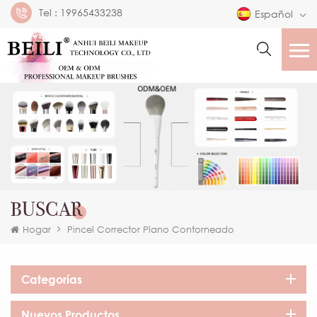
Tel :
19965433238
Español
BUSCAR
Hogar
Pincel Corrector Plano Contorneado
Categorías
Nuevos Productos