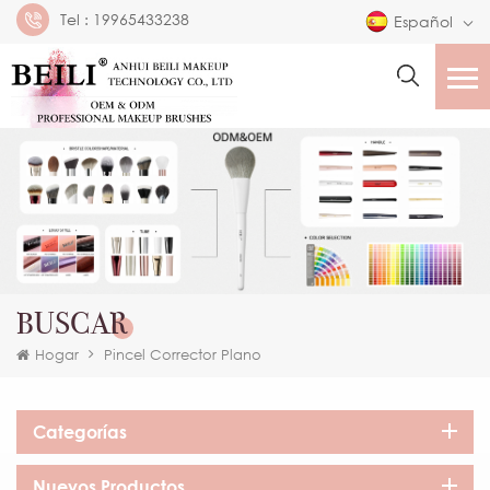
Tel :
19965433238
Español
BUSCAR
Hogar
Pincel Corrector Plano
Categorías
Nuevos Productos