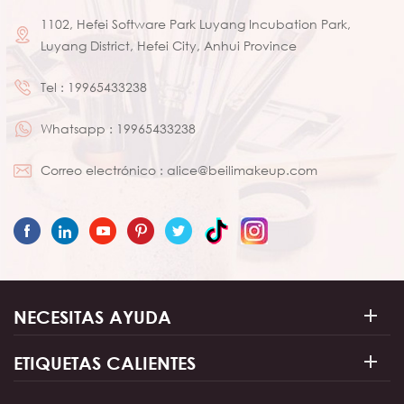
1102, Hefei Software Park Luyang Incubation Park,
Luyang District, Hefei City, Anhui Province
Tel :
19965433238
Whatsapp :
19965433238
Correo electrónico :
alice@beilimakeup.com
NECESITAS AYUDA
ETIQUETAS CALIENTES