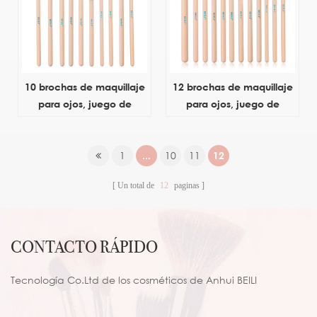
10 brochas de maquillaje
12 brochas de maquillaje
para ojos, juego de
para ojos, juego de
brochas de maquillaje de
brochas de maquillaje de
sombra de ojos rosa
sombra de ojos rosa
esencial
esencial
1
...
10
11
12
Un total de
12
paginas
CONTACTO RÁPIDO
Tecnología Co.Ltd de los cosméticos de Anhui BEILI