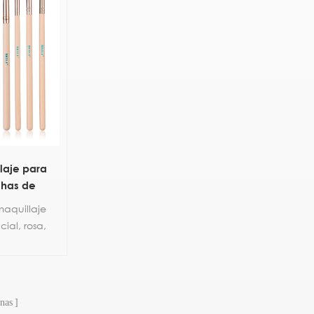
laje para
chas de
a de ojos
aquillaje
l
cial, rosa,
ojos
nas