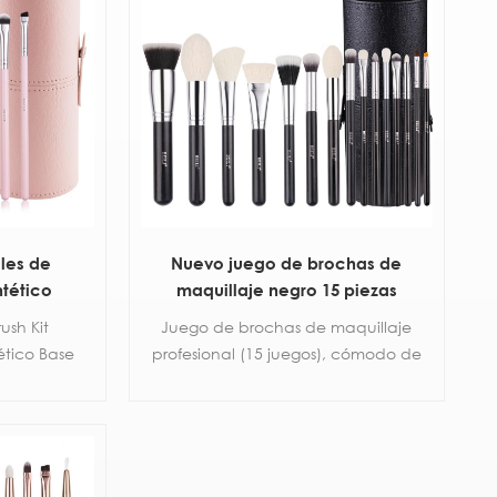
eles de
Nuevo juego de brochas de
ntético
maquillaje negro 15 piezas
lsa
personalizado
ush Kit
Juego de brochas de maquillaje
ético Base
profesional (15 juegos), cómodo de
ush Sombras
sostener, fácil de usar. Eyeshadow,
ticos 9pcs
Blush, Blend, juego de brochas
para rostro completo con soporte
para brochas de maquillaje.