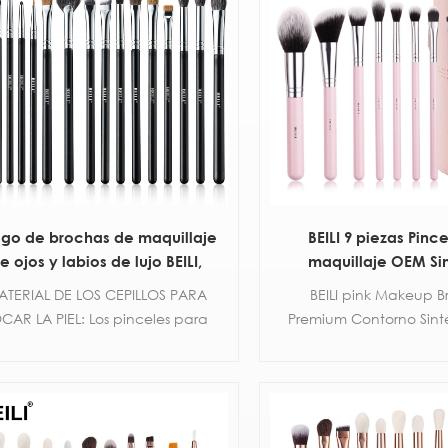
go de brochas de maquillaje
BEILI 9 piezas Pinc
e ojos y labios de lujo BEILI,
maquillaje OEM Si
rramientas de maquillaje de
vegano con bo
ATERIAL DE LOS CEPILLOS PARA
BEILI pink Makeup Br
lleza, licuadora, cosméticos
CAR LA PIEL: Los pinceles para
Premium Contorno Sint
abuki, brochas portátiles de
ombras de ojos hechos a mano
Corrector Resaltador Bl
maquillaje para la cara
stán hechos de materiales de
de ojos Pinceles cosmé
ra sintética de primera calidad.
Set con bolsa
ta densidad y textura fina para
un tacto duradero, suave y