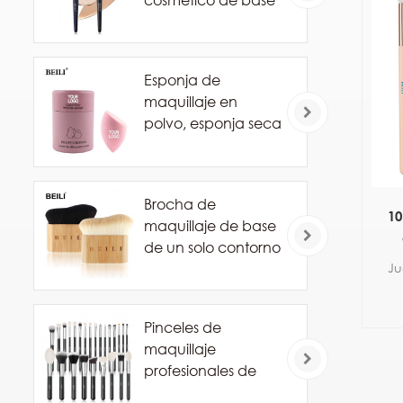
cosmético de base
de marca privada
Esponja de
maquillaje en
polvo, esponja seca
y húmeda
combinada, bola
cosmética de
Brocha de
belleza, base de
10
maquillaje de base
polvo, esponja de
de un solo contorno
corte biselado,
m
Ju
herramientas de
esponja de
maquillaje
Pinceles de
maquillaje
profesionales de
pelo de caballo de