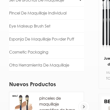
Set De Brochas De Maquillaje
Pincel De Maquillaje Individual
Eye Makeup Brush Set
Esponja De Maquillaje Powder Puff
Cosmetic Packaging
Jue
d
Otra Herramienta De Maquillaje
he
M
be
TO
k
Nuevos Productos
s
e
fib
pinceles de
Al
maquillaje