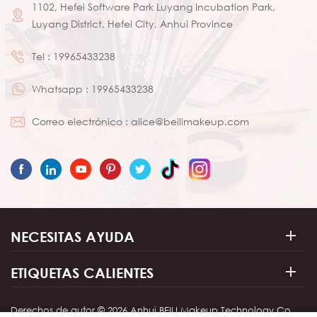
1102, Hefei Software Park Luyang Incubation Park,
natural, que son suaves y
Luyang District, Hefei City, Anhui Province
suaves, y no dañan la piel.
4.El mango está hecho de
Tel :
19965433238
madera, fácil de agarrar,
no resbaladizo, a prueba
Whatsapp :
19965433238
de humedad y a prueba
de moho. 5.El mango está
Correo electrónico :
alice@beilimakeup.com
diseñado con elementos
navideños rojos y es
adecuado para regalos
de Navidad. 6. 30 pinceles
de maquillaje diferentes
para satisfacer sus
NECESITAS AYUDA
necesidades de
maquillaje.
ETIQUETAS CALIENTES
Derechos de autor © 2026 Anhui BEILI Makeup Technology Co.,