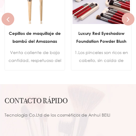
Cepillos de maquillaje de
Luxury Red Eyeshadow
bambú del Amazonas
Foundation Powder Blush
Sistema de cepillos de
Highlighter Maquillaje
Venta caliente de baja
1.Los pinceles son ricos en
maquillaje de mango de
Herramienta de juego de
cantidad, respetuoso del
cabello, sin caída de
bambú natural con logotipo
brochas
medio ambiente, viajes,
cabello y fuertes en polvo
personalizado
veganos, de lujo, cepillos
de agarre. 2. Utilice un
de maquillaje, logotipo
tubo de puerto alto para
privado, mango de
fortalecer las cerdas de
CONTACTO RÁPIDO
bambú, juego de cepillos
modo que no sea fácil
de maquillaje
caerse. 3.Las cerdas del
Tecnología Co.Ltd de los cosméticos de Anhui BEILI
pincel de maquillaje están
hechas de cabello
sintético de cabello