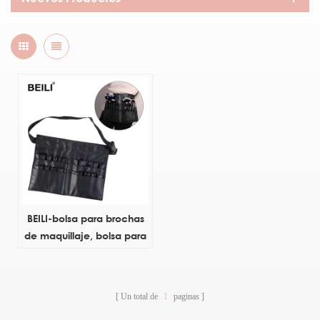
BEILI-bolsa para brochas
de maquillaje, bolsa para
brochas de maquillaje
con logotipo
personalizado, portátil,
Un total de
1
paginas
Popular, a la moda,