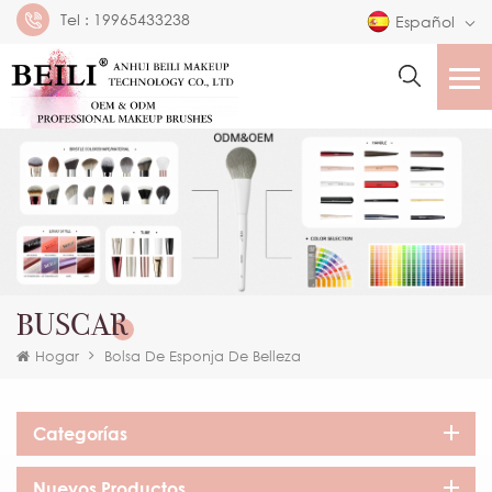
Tel :
19965433238
Español
BUSCAR
Hogar
Bolsa De Esponja De Belleza
Categorías
Nuevos Productos