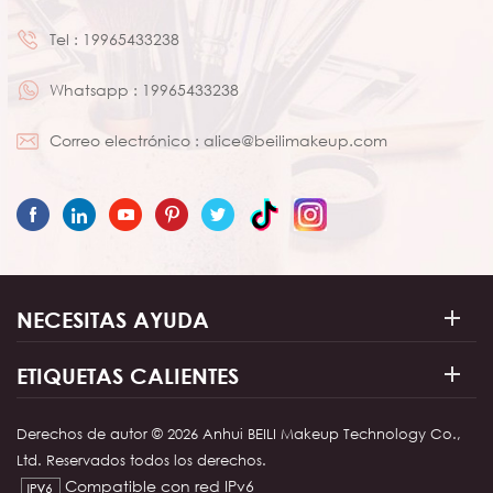
4.El mango está hecho de
Tel :
19965433238
madera, fácil de agarrar,
no resbaladizo, a prueba
Whatsapp :
19965433238
de humedad y a prueba
de moho. 5.El mango está
Correo electrónico :
alice@beilimakeup.com
diseñado con elementos
navideños rojos y es
adecuado para regalos
de Navidad. 6. 30 pinceles
de maquillaje diferentes
para satisfacer sus
NECESITAS AYUDA
necesidades de
maquillaje.
ETIQUETAS CALIENTES
Derechos de autor © 2026 Anhui BEILI Makeup Technology Co.,
Ltd. Reservados todos los derechos.
Compatible con red IPv6